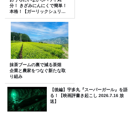
分！ きざみにんにくで簡単！
本格！【ガーリックシュリン
プ】 桃屋のかんたんレシピ
抹茶ブームの裏で減る茶畑
企業と農家をつなぐ新たな取
り組み
【後編】宇多丸『スーパーガール』を語
る！【映画評書き起こし 2026.7.16 放
送】
【暑さ対策に！】この1本で夏を乗り切
れ！ スースースプレー頂上決戦2026！