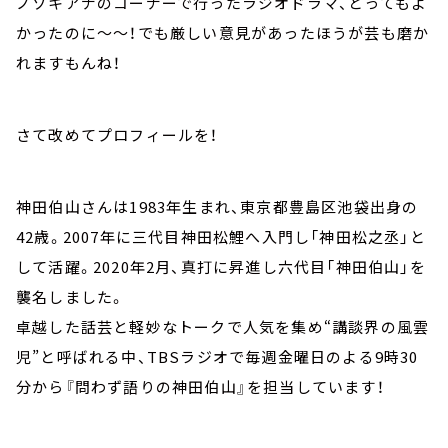
ノゾキアナのコーナーで行ったラジオドラマ、とってもよ
かったのに～～！でも厳しい意見があったほうが芸も磨か
れますもんね！
さて改めてプロフィールを！
神田伯山さんは1983年生まれ、東京都豊島区池袋出身の
42歳。2007年に三代目神田松鯉へ入門し「神田松之丞」と
して活躍。2020年2月、真打に昇進し六代目「神田伯山」を
襲名しました。
卓越した話芸と軽妙なトークで人気を集め“講談界の風雲
児”と呼ばれる中、TBSラジオで毎週金曜日のよる9時30
分から『問わず語りの神田伯山』を担当しています！