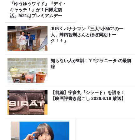
『ゆうゆうワイド』『デイ・
キャッチ！』が１日限定復
活。9/21はプレミアムデー
JUNK バナナマン「三大“小MC”の一
人、陣内智則さんとほぼ同期トー
ク！！」
知らない人が8割！？#グラニータ の最前
線
【前編】宇多丸『シラート』を語る！
【映画評書き起こし 2026.6.18 放送】