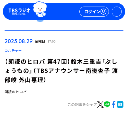
ログイン
マイページ
2025.08.29
金曜日
17:00
新規会員登録
ログイン
カルチャー
【朗読のヒロバ 第47回】鈴木三重吉「ぶし
ょうもの」（TBSアナウンサー南後杏子 渡
部峻 外山惠理）
朗読のヒロバ
今日の番組表
この記事をシェア
週間番組表
トピックス
TBS Podcast