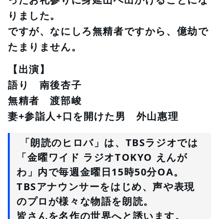
りました。
ですが、なにしろ無精者ですから、億劫で
たまりません。
【出演】
語り　南後杏子
無精者　渡部峻
妻+参詣人+口を開けた男　外山惠理
 「朗読のヒロバ」は、TBSラジオでは
「金曜ワイド ラジオTOKYO えんが
わ」
内で毎週金曜日15時50分OA。
TBSアナウンサーをはじめ、声や表現
のプロが様々な物語を朗読。
皆さんを名作の世界へと誘います。