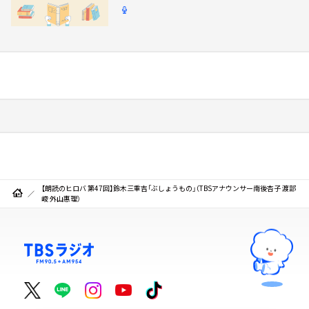
【朗読のヒロバ 第47回】鈴木三重吉「ぶしょうもの」（TBSアナウンサー南後杏子 渡部
峻 外山惠理）