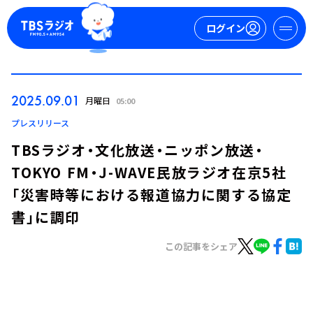
ログイン
マイページ
2025.09.01
月曜日
05:00
新規会員登録
ログイン
プレスリリース
TBSラジオ・文化放送・ニッポン放送・
TOKYO FM・J-WAVE民放ラジオ在京5社
「災害時等における報道協力に関する協定
書」に調印
この記事をシェア
今日の番組表
週間番組表
トピックス
TBS Podcast