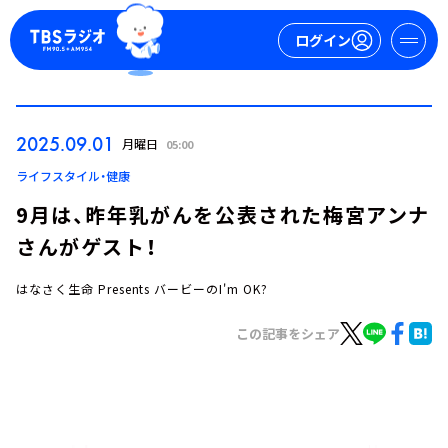
ログイン
マイページ
2025.09.01
月曜日
05:00
新規会員登録
ログイン
ライフスタイル・健康
9月は、昨年乳がんを公表された梅宮アンナ
さんがゲスト！
はなさく生命 Presents バービーのI'm OK?
この記事をシェア
今日の番組表
週間番組表
トピックス
TBS Podcast