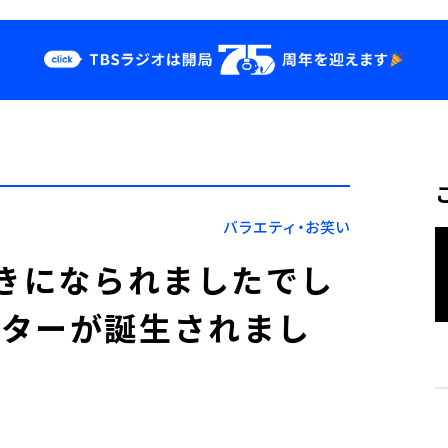
クス
イベント・グッ
ズ
st
YouTube
せ
会社情報
バラエティ・お笑い
づきになられましたでし
スターが誕生されまし