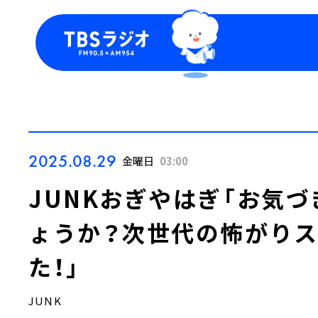
今日の番組表
トピッ
週間番組表
TBS
Podca
お知ら
2025.08.29
金曜日
03:00
JUNKおぎやはぎ「お気
ょうか？次世代の怖がり
た！」
JUNK