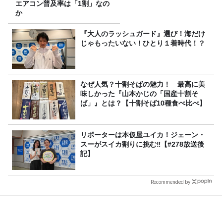
エアコン普及率は「1割」なの
か
『大人のラッシュガード』選び！海だけ
じゃもったいない！ひとり１着時代！？
なぜ人気？十割そばの魅力！ 最高に美
味しかった『山本かじの「国産十割そ
ば」』とは？【十割そば10種食べ比べ】
リポーターは本仮屋ユイカ！ジェーン・
スーがスイカ割りに挑む‼【#278放送後
記】
Recommended by