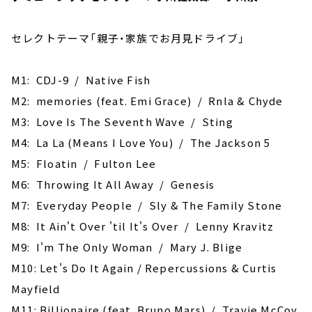
セレクトテーマ「親子・家族でお月見ドライブ」
M1: CDJ-9 / Native Fish
M2: memories (feat. Emi Grace) / Rnla & Chyde
M3: Love Is The Seventh Wave / Sting
M4: La La (Means I Love You) / The Jackson 5
M5: Floatin / Fulton Lee
M6: Throwing It All Away / Genesis
M7: Everyday People / Sly & The Family Stone
M8: It Ain't Over 'til It's Over / Lenny Kravitz
M9: I'm The Only Woman / Mary J. Blige
M10: Let's Do It Again / Repercussions & Curtis
Mayfield
M11: Billionaire (feat. Bruno Mars) / Travie McCoy