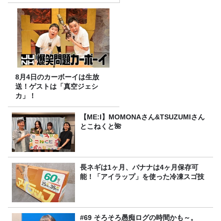
8月4日のカーボーイは生放
送！ゲストは「真空ジェシ
カ」！
【ME:I】MOMONAさん&TSUZUMIさん
とこねくと🌺
長ネギは1ヶ月、バナナは4ヶ月保存可
能！「アイラップ」を使った冷凍スゴ技
#69 そろそろ愚痴ログの時間かも～。