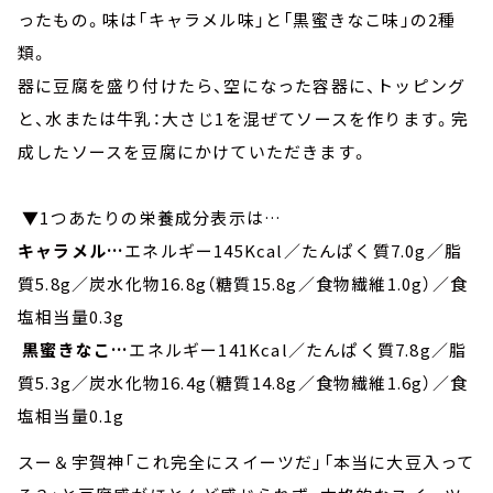
ったもの。味は「キャラメル味」と「黒蜜きなこ味」の2種
類。
器に豆腐を盛り付けたら、空になった容器に、トッピング
と、水または牛乳：大さじ1を混ぜてソースを作ります。完
成したソースを豆腐にかけていただきます。
▼1つあたりの栄養成分表示は…
キャラメル…
エネルギー145Kcal／たんぱく質7.0g／脂
質5.8g／炭水化物16.8g（糖質15.8g／食物繊維1.0g）／食
塩相当量0.3g
黒蜜きなこ…
エネルギー141Kcal／たんぱく質7.8g／脂
質5.3g／炭水化物16.4g（糖質14.8g／食物繊維1.6g）／食
塩相当量0.1g
スー＆宇賀神「これ完全にスイーツだ」「本当に大豆入って