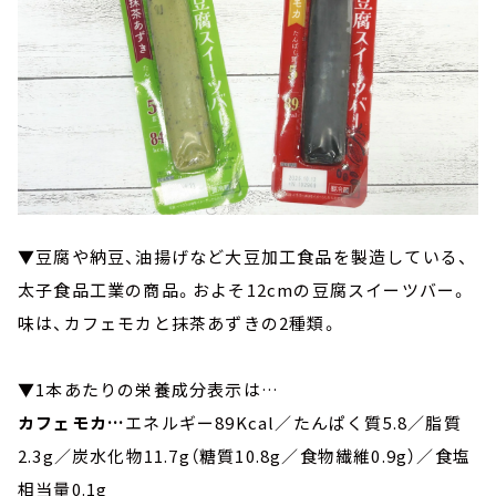
▼豆腐や納豆、油揚げなど大豆加工食品を製造している、
太子食品工業の商品。およそ12cmの豆腐スイーツバー。
味は、カフェモカと抹茶あずきの2種類。
▼1本あたりの栄養成分表示は…
カフェモカ…
エネルギー89Kcal／たんぱく質5.8／脂質
2.3g／炭水化物11.7g（糖質10.8g／食物繊維0.9g）／食塩
相当量0.1g