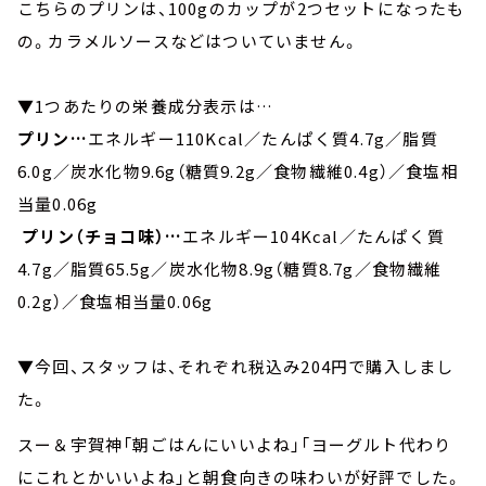
こちらのプリンは、100gのカップが2つセットになったも
の。カラメルソースなどはついていません。
▼1つあたりの栄養成分表示は…
プリン…
エネルギー110Kcal／たんぱく質4.7g／脂質
6.0g／炭水化物9.6g（糖質9.2g／食物繊維0.4g）／食塩相
当量0.06g
プリン（チョコ味）…
エネルギー104Kcal／たんぱく質
4.7g／脂質65.5g／炭水化物8.9g（糖質8.7g／食物繊維
0.2g）／食塩相当量0.06g
▼今回、スタッフは、それぞれ税込み204円で購入しまし
た。
スー＆宇賀神「朝ごはんにいいよね」「ヨーグルト代わり
にこれとかいいよね」と朝食向きの味わいが好評でした。