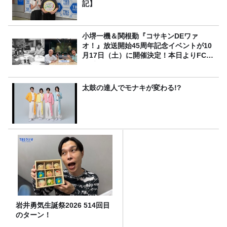
記】
小堺一機＆関根勤『コサキンDEワァ
オ！』放送開始45周年記念イベントが10
月17日（土）に開催決定！本日よりFC先
行受付スタート！
太鼓の達人でモナキが変わる!?
岩井勇気生誕祭2026 514回目
のターン！