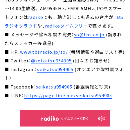
～14:00生放送。 AM954kHz、FM90.5MHz、PCやスマー
トフォンは
radiko
でも。 聴き逃しても過去の音声が
TBS
ラジオクラウド
や、
radikoタイムフリー
で聴けます。
■ メッセージや悩み相談の宛先：
so@tbs.co.jp
(読まれ
たらステッカー等進呈)
■ HP：
www.tbsradio.jp/so/
(番組情報や選曲リスト等)
■ Twitter：
@seikatsu954905
(日々のお知らせ)
■ Instagram：
seikatsu954905
(オンエアや取材裏フォ
ト）
■ Facebook：
seikatsu954905
(番組情報と写真)
■ LINE：
https://page.line.me/seikatsu954905
タイムフリーで聴く