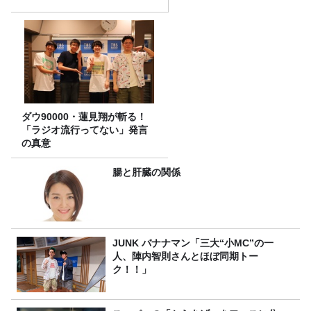
ダウ90000・蓮見翔が斬る！
「ラジオ流行ってない」発言
の真意
腸と肝臓の関係
JUNK バナナマン「三大“小MC”の一
人、陣内智則さんとほぼ同期トー
ク！！」