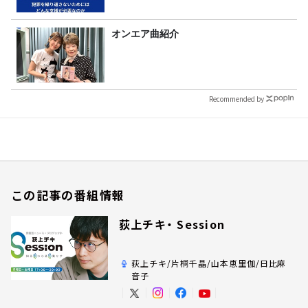
オンエア曲紹介
Recommended by
この記事の番組情報
荻上チキ・ Session
荻上チキ/片桐千晶/山本恵里伽/日比麻
音子