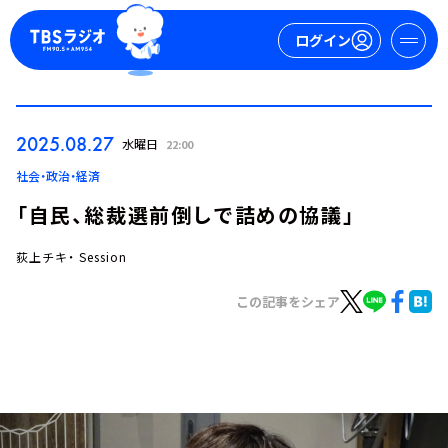
ログイン
マイページ
2025.08.27
水曜日
22:00
新規会員登録
ログイン
社会・政治・経済
「自民、総裁選前倒しで詰めの協議」
荻上チキ・ Session
この記事をシェア
今日の番組表
週間番組表
トピックス
TBS Podcast