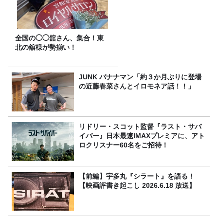
全国の◯◯舘さん、集合！東
北の舘様が勢揃い！
JUNK バナナマン「約３か月ぶりに登場
の近藤春菜さんとイロモネア話！！」
リドリー・スコット監督『ラスト・サバ
イバー』日本最速IMAXプレミアに、アト
ロクリスナー60名をご招待！
【前編】宇多丸『シラート』を語る！
【映画評書き起こし 2026.6.18 放送】