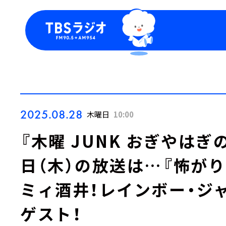
今日の番組表
トピッ
週間番組表
TBS
Podca
お知ら
2025.08.28
木曜日
10:00
『木曜 JUNK おぎやはぎ
日（木）の放送は…『怖がり
ミィ酒井！レインボー・ジ
ゲスト！