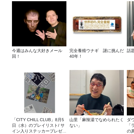
今週はみんな大好きメール
完全養殖ウナギ 謎に挑んだ
話
回！
40年！
「CITY CHILL CLUB」8月5
山里「麻辣湯でなめられたく
ダ
日（水）のプレイリスト/ サ
ない」
「
イン入りステッカープレゼン
の