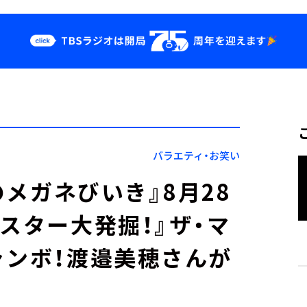
クス
イベント・グッ
ズ
st
YouTube
せ
会社情報
バラエティ・お笑い
のメガネびいき』8月28
スター大発掘！』ザ・マ
ャンボ！渡邉美穂さんが