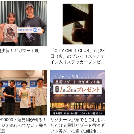
題沸騰！ギガマート展！
「CITY CHILL CLUB」7月28
日（火）のプレイリスト / サ
イン入りステッカープレゼン
ト有り
ウ90000・蓮見翔が斬る！
リゾナーレ那須でもご利用い
ラジオ流行ってない」発言
ただける星野リゾート宿泊ギ
真意
フト券が、抽選で1組2名様