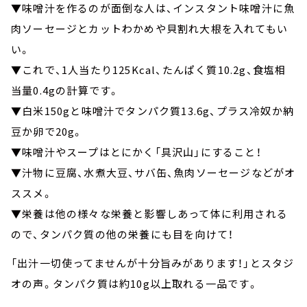
▼味噌汁を作るのが面倒な人は、インスタント味噌汁に魚
肉ソーセージとカットわかめや貝割れ大根を入れてもい
い。
▼これで、1人当たり125Kcal、たんぱく質10.2g、食塩相
当量0.4gの計算です。
▼白米150gと味噌汁でタンパク質13.6g、プラス冷奴か納
豆か卵で20g。
▼味噌汁やスープはとにかく「具沢山」にすること！
▼汁物に豆腐、水煮大豆、サバ缶、魚肉ソーセージなどがオ
ススメ。
▼栄養は他の様々な栄養と影響しあって体に利用される
ので、タンパク質の他の栄養にも目を向けて！
「出汁一切使ってませんが十分旨みがあります！」とスタジ
オの声。タンパク質は約10g以上取れる一品です。