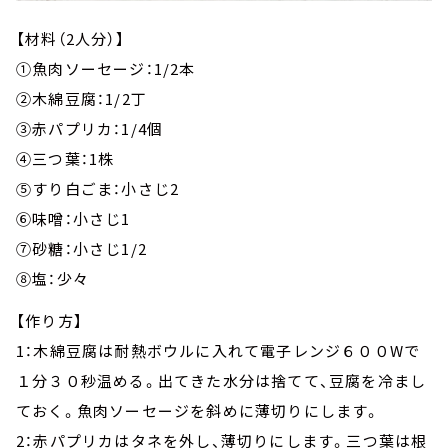
【材料（2人分）】
①魚肉ソーセージ：1/2本
②木綿豆腐：1/2丁
③赤パプリカ：1/4個
④三つ葉：1株
⑤すり白ごま：小さじ2
⑥味噌：小さじ1
⑦砂糖：小さじ1/2
⑧塩：少々
【作り方】
1：木綿豆腐は耐熱ボウルに入れて電子レンジ６００Wで
１分３０秒温める。出てきた水分は捨てて、豆腐を冷まし
ておく。魚肉ソーセージを斜めに薄切りにします。
2：赤パプリカはタネを外し、薄切りにします。三つ葉は根