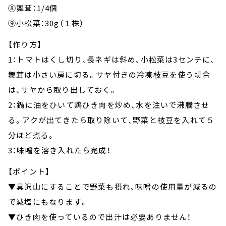
⑧舞茸：1/4個
⑨小松菜：30g（１株）
【作り方】
1：トマトはくし切り、長ネギは斜め、小松菜は3センチに、
舞茸は小さい房に切る。サヤ付きの冷凍枝豆を使う場合
は、サヤから取り出しておく。
2：鍋に油をひいて鶏ひき肉を炒め、水を注いで沸騰させ
る。アクが出てきたら取り除いて、野菜と枝豆を入れて５
分ほど煮る。
3：味噌を溶き入れたら完成！
【ポイント】
▼具沢山にすることで野菜も摂れ、味噌の使用量が減るの
で減塩にもなります。
▼ひき肉を使っているので出汁は必要ありません！