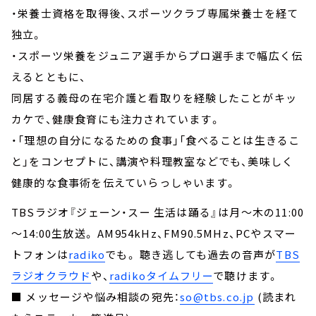
・栄養士資格を取得後、スポーツクラブ専属栄養士を経て
独立。
・スポーツ栄養をジュニア選手からプロ選手まで幅広く伝
えるとともに、
同居する義母の在宅介護と看取りを経験したことがキッ
カケで、健康食育にも注力されています。
・「理想の自分になるための食事」「食べることは生きるこ
と」をコンセプトに、講演や料理教室などでも、美味しく
健康的な食事術を伝えていらっしゃいます。
TBSラジオ『ジェーン・スー 生活は踊る』は月～木の11:00
～14:00生放送。 AM954kHz、FM90.5MHz、PCやスマー
トフォンは
radiko
でも。 聴き逃しても過去の音声が
TBS
ラジオクラウド
や、
radikoタイムフリー
で聴けます。
■ メッセージや悩み相談の宛先：
so@tbs.co.jp
(読まれ