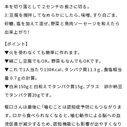
本を切り落として２センチの長さに切る。
3：豆腐を撹拌してなめらかにしたら、味噌、すり白ごま、
砂糖、塩を加えて混ぜ、野菜と魚肉ソーセージを和えたら
出来上がり！
【ポイント】
▼火を使わなくても簡単に作れます。
▼絹ごし豆腐でもOK。野菜もなんでもOKです。
▼これで1人当たり130Kcal、タンパク質11.3ｇ、食塩相当
量 0.7ｇの計算。
▼白米150gと白和えでタンパク質15g、プラス 卵か納豆
でタンパク質20gです。
堀口さんは最後に「噛むことは認知症予防にもつながりま
す。口から食べられなくなると、噛む動作による脳への血
流促進が減少するため、認知機能にも影響が出やすくなり