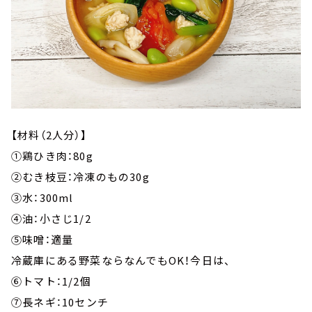
【材料（2人分）】
①鶏ひき肉：80g
②むき枝豆：冷凍のもの30g
③水：300ml
④油：小さじ1/2
⑤味噌：適量
冷蔵庫にある野菜ならなんでもOK！今日は、
⑥トマト：1/2個
⑦長ネギ：10センチ