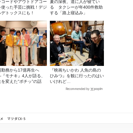
ラコードやアウトドアコー
夏の深夜、道に人が寝てい
を使った手芸に挑戦！デジ
る タクシーが年400件救助
ルデトックスにも！
する「路上寝込み」
場勤務から17億再生へ
『映画ちいかわ 人魚の島の
—『モナキ』4人が語る、
ひみつ』を観に行ったのはい
生を変えた“ポチッ”の話
いけれど…
Recommended by
メ マツダCX-5