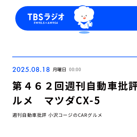
今日の番組表
トピッ
週間番組表
TBS
Podca
お知ら
2025.08.18
月曜日
00:00
第４６２回週刊自動車批評
ルメ マツダCX-5
週刊自動車批評 小沢コージのCARグルメ