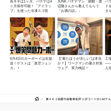
長ネギは1ヶ月、バナナは4
JUNK バナナマン「錦鯉・渡
パ
ヶ月保存可能！「アイラッ
辺隆さんから教えてもらう
ド
プ」を使った冷凍スゴ技
『お酒の話』」
タ
8月4日のカーボーイは生放
【“着たほうが涼しい”は本当
工
送！ゲストは「真空ジェシ
か？】ワークマンの暑さ対策
—
カ」！
ウェア、実力検証！
人
第４６２回週刊自動車批評 小沢コージのCARグル