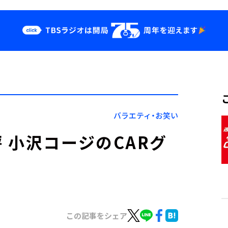
クス
イベント・グッ
ズ
st
YouTube
せ
会社情報
バラエティ・お笑い
 小沢コージのCARグ
この記事をシェア