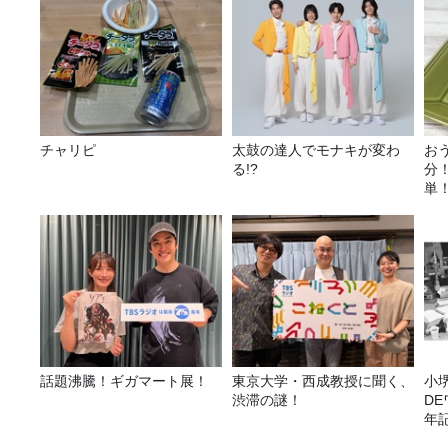
チャリピ
太鼓の達人でモナキが変わ
お
る!?
分
単
リ
シ
話題沸騰！ギガマート展！
東京大学・西成教授に聞く、
小
渋滞の謎！
D
年
（