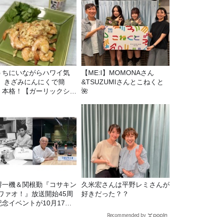
うちにいながらハワイ気
【ME:I】MOMONAさん
！ きざみにんにくで簡
&TSUZUMIさんとこねくと
！本格！【ガーリックシュ
🌺
ンプ】 桃屋のかんたんレ
ピ
堺一機＆関根勤『コサキン
久米宏さんは平野レミさんが
Eワァオ！』放送開始45周
好きだった？？
記念イベントが10月17日
土）に開催決定！本日より
Recommended by