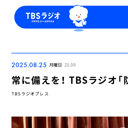
今日の番組表
トピッ
週間番組表
TBS
Podca
お知ら
2025.08.25
月曜日
21:30
常に備えを！ TBSラジオ
TBSラジオプレス