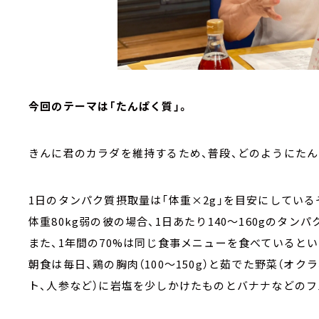
今回のテーマは「たんぱく質」。
きんに君のカラダを維持するため、普段、どのようにたん
1日のタンパク質摂取量は「体重×2g」を目安にしている
体重80kg弱の彼の場合、1日あたり140～160gのタン
また、1年間の70%は同じ食事メニューを食べていると
朝食は毎日、鶏の胸肉（100～150g）と茹でた野菜（オ
ト、人参など）に岩塩を少しかけたものとバナナなどの