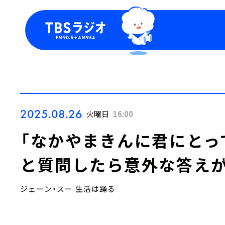
今日の番組表
トピッ
週間番組表
TBS
Podca
お知ら
2025.08.26
火曜日
16:00
「なかやまきんに君にとっ
と質問したら意外な答えが
ジェーン・スー 生活は踊る