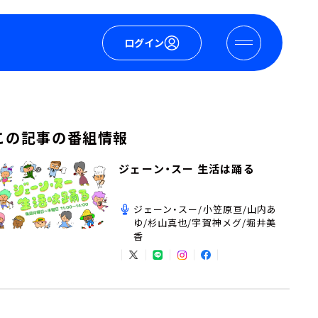
ログイン
この記事の番組情報
ジェーン・スー 生活は踊る
ジェーン・スー/小笠原亘/山内あ
ゆ/杉山真也/宇賀神メグ/堀井美
香