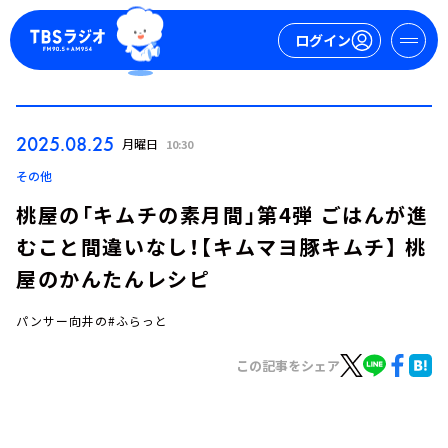
ログイン
マイページ
2025.08.25
月曜日
10:30
新規会員登録
ログイン
その他
桃屋の「キムチの素月間」第4弾 ごはんが進
むこと間違いなし！【キムマヨ豚キムチ】 桃
屋のかんたんレシピ
パンサー向井の#ふらっと
今日の番組表
この記事をシェア
週間番組表
トピックス
TBS Podcast