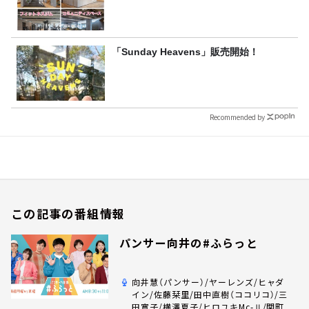
「Sunday Heavens」販売開始！
Recommended by
この記事の番組情報
パンサー向井の#ふらっと
向井慧（パンサー）/ヤーレンズ/ヒャダ
イン/佐藤栞里/田中直樹（ココリコ）/三
田寛子/横澤夏子/ヒロユキMc-Ⅱ/関町