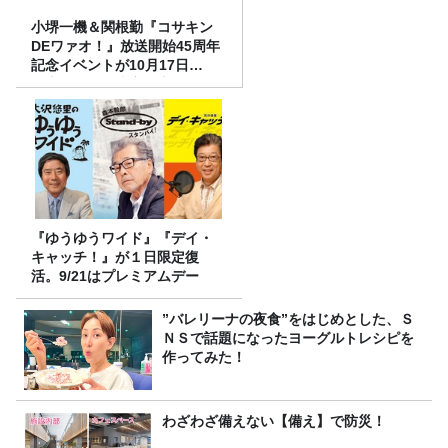
小堺一機＆関根勤『コサキン
DEワァオ！』放送開始45周年
記念イベントが10月17日
（土）に開催決定！本日より
FC先行受付スタート！
『ゆうゆうワイド』『デイ・
キャッチ！』が１日限定復
活。9/21はプレミアムデー
”バレリーナの夜食”をはじめとした、Ｓ
ＮＳで話題になったヨーグルトレシピを
作ってみた！
わざわざ備えない【備え】で防災！