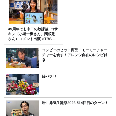
45周年でも中二の放課後‼コサ
キン（小堺一機さん、関根勤
さん）コメント出演＜TBSラ
ジオ番組審議会からのご報告
＞
コンビニのヒット商品！モーモーチャー
チャーを食す！アレンジ自在のレシピ付
き
鰻パクリ
岩井勇気生誕祭2026 514回目のターン！