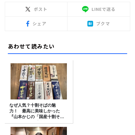
ポスト
LINEで送る
シェア
ブクマ
あわせて読みたい
なぜ人気？十割そばの魅
力！ 最高に美味しかった
『山本かじの「国産十割そ
ば」』とは？【十割そば10種
食べ比べ】