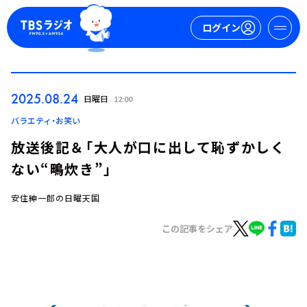
ログイン
マイページ
2025.08.24
日曜日
12:00
新規会員登録
ログイン
バラエティ・お笑い
放送後記＆「大人が口に出して恥ずかしく
ない“鴫炊き”」
安住紳一郎の日曜天国
この記事をシェア
今日の番組表
週間番組表
トピックス
TBS Podcast