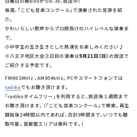
日曜日の朝6:00から6：30、放送中！
毎週、「こども音楽コンクール」で演奏された音源を紹
介。
かわいらしい歌声からプロ顔負けのハイレベルな演奏ま
で、
小中学生の生き生きとした熱演をお楽しみください♪
※八王子地区大会②日目の演奏は
9月21日（日）
の放送で
ご紹介する予定です。
FM90.5MHz 、AM954kHz。PCやスマートフォンでは
radiko
でもお聴き頂けます。
「radikoタイムフリー」を利用すると、放送後１週間まで
お聴き頂けます。（「こども音楽コンクール」で検索。再生
開始後24時間以内であれば、合計3時間まで、いつでも聴
取可能。首都圏エリアは無料です。）