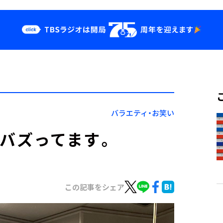
クス
イベント・グッ
ズ
st
YouTube
せ
会社情報
バラエティ・お笑い
がバズってます。
この記事をシェア