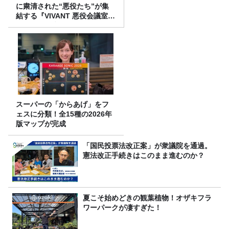
に粛清された“悪役たち”が集
結する『VIVANT 悪役会議室』
7/26(日)23時スタート！
スーパーの「からあげ」をフ
ェスに分類！全15種の2026年
版マップが完成
「国民投票法改正案」が衆議院を通過。
憲法改正手続きはこのまま進むのか？
夏こそ始めどきの観葉植物！オザキフラ
ワーパークが凄すぎた！