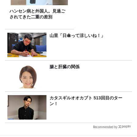
ハンセン病と外国人。見過ご
されてきた二重の差別
山里「日傘って涼しいね！」
腸と肝臓の関係
カタスギルオオカブト 513回目のター
ン！
Recommended by