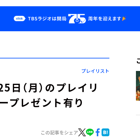
クス
イベント・グッ
ズ
st
YouTube
せ
会社情報
プレイリスト
」8月25日（月）のプレイリ
カープレゼント有り
この記事をシェア