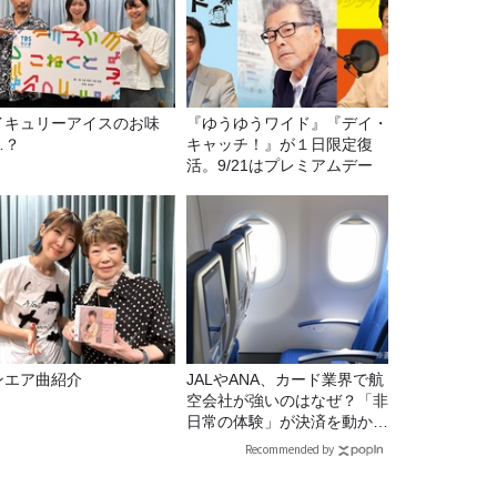
イキュリーアイスのお味
『ゆうゆうワイド』『デイ・
…？
キャッチ！』が１日限定復
活。9/21はプレミアムデー
ンエア曲紹介
JALやANA、カード業界で航
空会社が強いのはなぜ？「非
日常の体験」が決済を動かす
理由
Recommended by