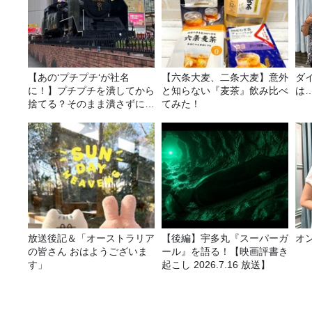
【あの‘プチプチ‘が社名
【六条大麦、二条大麦】意外
ダ
に！】プチプチを潰してから
と知らない『麦茶』飲み比べ
は
捨てる？そのまま潰さずに捨
てみた！
てる？
放送後記＆「オーストラリア
【後編】宇多丸『スーパーガ
オ
の皆さん おはようございま
ール』を語る！【映画評書き
す」
起こし 2026.7.16 放送】