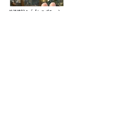
放送後記＆「『ねこずみ・う
ささわ』販売開始！」
『CITY CHILL CLUB』8月のミュージッ
クセレクターが決定！
「今年は蚊が大量発生!?」専門家が教え
る、刺されないための対策と虫除け剤の
選び方
ダウ90000・蓮見翔が斬る！「ラジオ流
行ってない」発言の真意
Recommended by