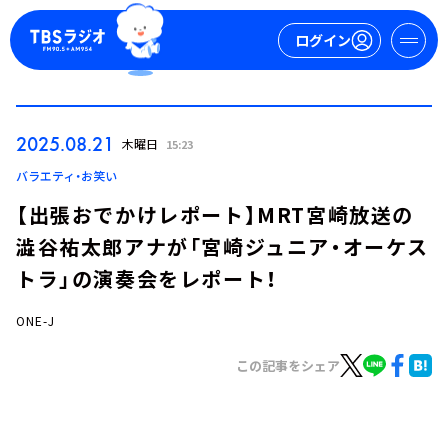
ログイン
マイページ
2025.08.21
木曜日
15:23
新規会員登録
ログイン
バラエティ・お笑い
【出張おでかけレポート】MRT宮崎放送の
澁谷祐太郎アナが「宮崎ジュニア・オーケス
トラ」の演奏会をレポート！
ONE-J
今日の番組表
この記事をシェア
週間番組表
トピックス
TBS Podcast