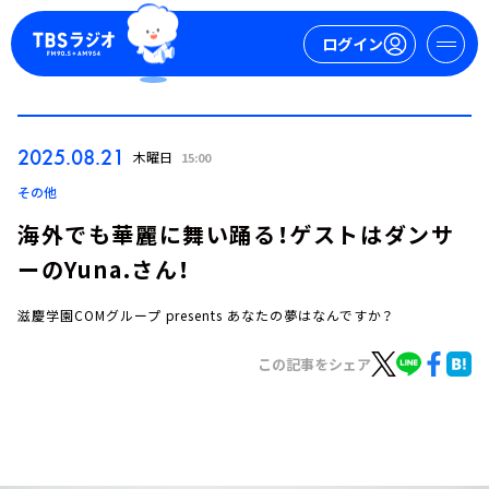
ログイン
マイページ
2025.08.21
木曜日
15:00
新規会員登録
ログイン
その他
海外でも華麗に舞い踊る！ゲストはダンサ
ーのYuna.さん！
滋慶学園COMグループ presents あなたの夢はなんですか？
この記事をシェア
今日の番組表
週間番組表
トピックス
TBS Podcast