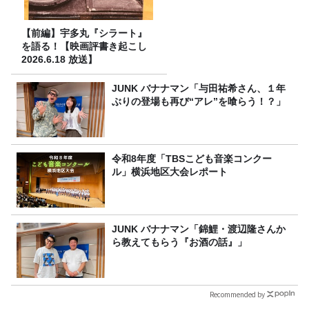
【前編】宇多丸『シラート』
を語る！【映画評書き起こし
2026.6.18 放送】
JUNK バナナマン「与田祐希さん、１年
ぶりの登場も再び“アレ”を喰らう！？」
令和8年度「TBSこども音楽コンクー
ル」横浜地区大会レポート
JUNK バナナマン「錦鯉・渡辺隆さんか
ら教えてもらう『お酒の話』」
Recommended by