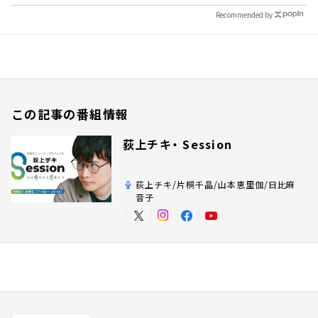
Recommended by
この記事の番組情報
荻上チキ・ Session
荻上チキ/片桐千晶/山本恵里伽/日比麻
音子