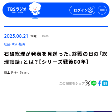
ログイン
マイページ
2025.08.21
木曜日
19:00
新規会員登録
ログイン
社会・政治・経済
石破総理が発表を見送った、終戦の日の「総
理談話」とは？【シリーズ戦後80年】
荻上チキ・ Session
この記事をシェア
今日の番組表
週間番組表
トピックス
TBS Podcast