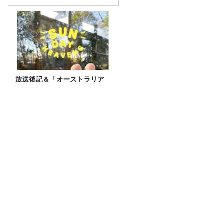
放送後記＆「オーストラリア
の皆さん おはようございま
す」
【プレ金ナイト】肯定ばかりの世の中で
否定をどう考えるか。
JUNK バナナマン「錦鯉・渡辺隆さんか
ら教えてもらう『お酒の話』」
JUNK バナナマン「約３か月ぶりに登場