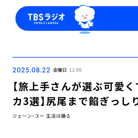
今日の番組表
トピッ
週間番組表
TBS
Podca
お知ら
2025.08.22
金曜日
11:00
【旅上手さんが選ぶ可愛く
カ3選】尻尾まで餡ぎっしり
ジェーン・スー 生活は踊る