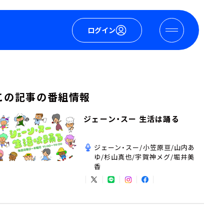
ログイン
この記事の番組情報
ジェーン・スー 生活は踊る
ジェーン・スー/小笠原亘/山内あ
ゆ/杉山真也/宇賀神メグ/堀井美
香