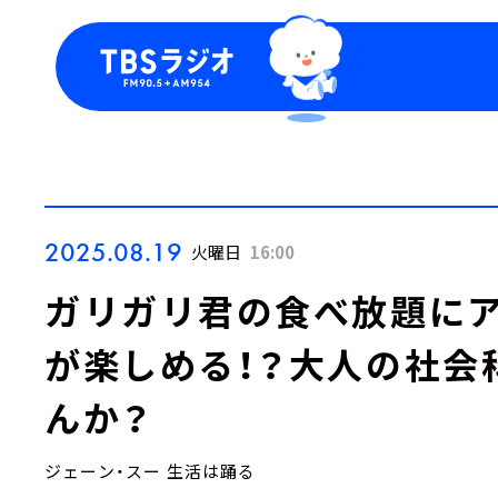
今日の番組表
トピッ
週間番組表
TBS
Podca
お知ら
2025.08.19
火曜日
16:00
ガリガリ君の食べ放題に
が楽しめる！？大人の社会
んか？
ジェーン・スー 生活は踊る