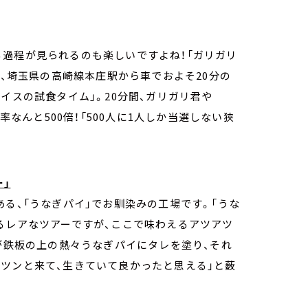
る過程が見られるのも楽しいですよね！「ガリガリ
は、埼玉県の高崎線本庄駅から車でおよそ20分の
イスの試食タイム」。20分間、ガリガリ君や
率なんと500倍！「500人に1人しか当選しない狭
」
ある、「うなぎパイ」でお馴染みの工場です。「うな
るレアなツアーですが、ここで味わえるアツアツ
人が鉄板の上の熱々うなぎパイにタレを塗り、それ
ツンと来て、生きていて良かったと思える」と薮