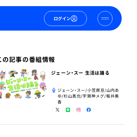
ログイン
この記事の番組情報
ジェーン・スー 生活は踊る
ジェーン・スー/小笠原亘/山内あ
ゆ/杉山真也/宇賀神メグ/堀井美
香