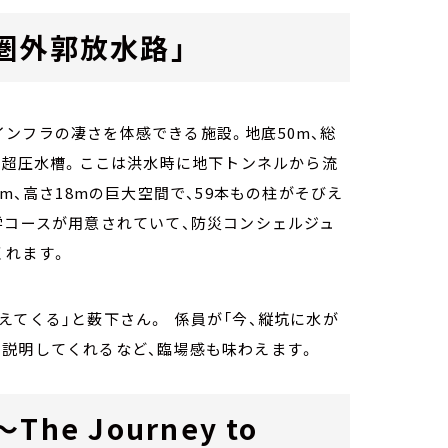
圏外郭放水路」
ンフラの凄さを体感できる施設。地底50m、総
は、超圧水槽。ここは洪水時に地下トンネルから流
m、高さ18mの巨大空間で、59本もの柱がそびえ
学コースが用意されていて、防災コンシェルジュ
くれます。
えてくる」と薮下さん。 係員が「今、縦坑に水が
と説明してくれるなど、臨場感も味わえます。
e Journey to