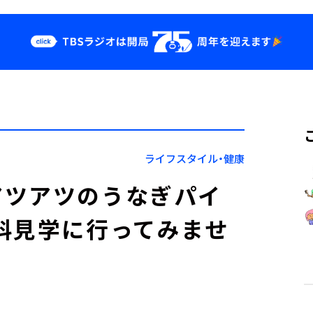
クス
イベント・グッ
ズ
st
YouTube
せ
会社情報
ライフスタイル・健康
アツアツのうなぎパイ
科見学に行ってみませ