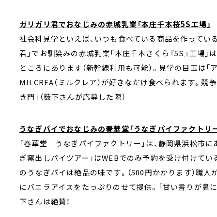
ガリガリ君でおなじみの赤城乳業「本庄千本桜5S工場」
社会科見学といえば、いつも食べている商品を作ってい
君」でお馴染みの赤城乳業「本庄千本さくら『5S』工場」
ところにあります（新幹線利用も可能）。見学の目玉は「ア
MILCREA（ミルクレア）が好きなだけ食べられます。競争
き門」（薮下さんが応募した際）
うなぎパイでおなじみの春華堂「うなぎパイファクトリー
「春華堂 うなぎパイファクトリー」は、静岡県浜松市に
ぎ窯出しパイツアー」はWEBでのみ予約を受け付けてい
のうなぎパイは絶品の味です。（500円かかります）職
にバニラアイスをたっぷりのせて提供。「甘い香りが鼻に
下さんは絶賛！