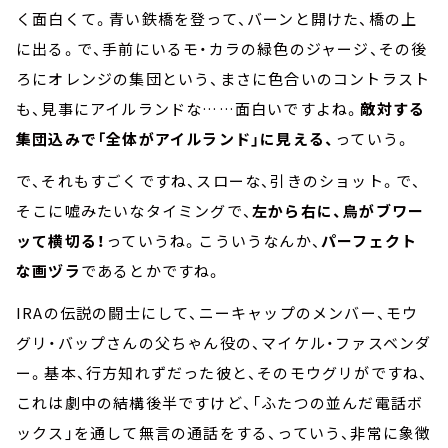
く面白くて。青い鉄橋を登って、バーンと開けた、橋の上
に出る。で、手前にいるモ・カラの緑色のジャージ、その後
ろにオレンジの集団という、まさに色合いのコントラスト
も、見事にアイルランドな……面白いですよね。
敵対する
集団込みで「全体がアイルランド」に見える、
っていう。
で、それもすごくですね、スローな、引きのショット。で、
そこに嘘みたいなタイミングで、
左から右に、鳥がブワー
ッて横切る！
っていうね。こういうなんか、
パーフェクト
な画ヅラ
であるとかですね。
IRAの伝説の闘士にして、ニーキャップのメンバー、モウ
グリ・バップさんの父ちゃん役の、マイケル・ファスベンダ
ー。基本、行方知れずだった彼と、そのモウグリがですね、
これは劇中の結構後半ですけど、「ふたつの並んだ電話ボ
ックス」を通して無言の通話をする、っていう、非常に象徴