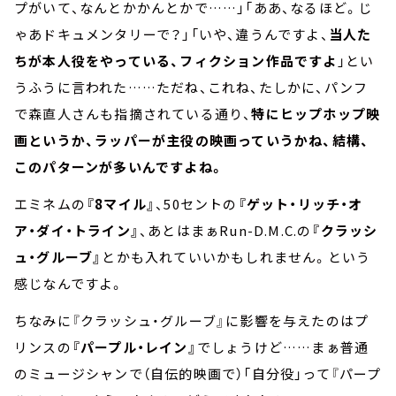
プがいて、なんとかかんとかで……」「ああ、なるほど。じ
ゃあドキュメンタリーで？」「いや、違うんですよ、
当人た
ちが本人役をやっている、フィクション作品ですよ
」とい
うふうに言われた……ただね、これね、たしかに、パンフ
で森直人さんも指摘されている通り、
特にヒップホップ映
画というか、ラッパーが主役の映画っていうかね、結構、
このパターンが多いんですよね。
エミネムの
『8マイル』
、50セントの
『ゲット・リッチ・オ
ア・ダイ・トライン』
、あとはまぁRun-D.M.C.の
『クラッシ
ュ・グルーブ』
とかも入れていいかもしれません。という
感じなんですよ。
ちなみに『クラッシュ・グルーブ』に影響を与えたのはプ
リンスの
『パープル・レイン』
でしょうけど……まぁ普通
のミュージシャンで（自伝的映画で）「自分役」って『パープ