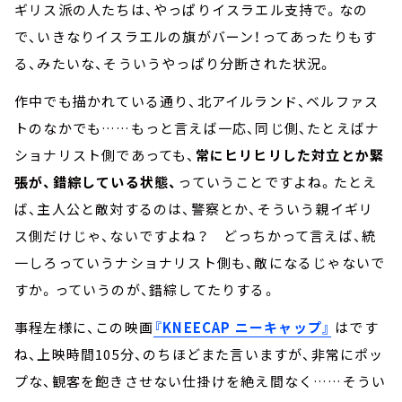
ギリス派の人たちは、やっぱりイスラエル支持で。なの
で、いきなりイスラエルの旗がバーン！ってあったりもす
る、みたいな、そういうやっぱり分断された状況。
作中でも描かれている通り、北アイルランド、ベルファス
トのなかでも……もっと言えば一応、同じ側、たとえばナ
ショナリスト側であっても、
常にヒリヒリした対立とか緊
張が、錯綜している状態、
っていうことですよね。たとえ
ば、主人公と敵対するのは、警察とか、そういう親イギリ
ス側だけじゃ、ないですよね？ どっちかって言えば、統
一しろっていうナショナリスト側も、敵になるじゃないで
すか。っていうのが、錯綜してたりする。
事程左様に、この映画
『KNEECAP ニーキャップ』
はです
ね、上映時間105分、のちほどまた言いますが、非常にポッ
プな、観客を飽きさせない仕掛けを絶え間なく……そうい