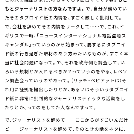
もとジャーナリストの方なんですよ。
で、自分が務めてい
たそのタブロイド紙の内情を、すごく厳しく批判して。
で、会社を辞めてその内情をリークして……で、これ、イ
ギリスで一時、「ニュースインターナショナル電話盗聴ス
キャンダル」っていうのから始まって、要するにタブロイ
ド紙の行き過ぎた取材のあり方みたいなものが、すごく本
当に社会問題になって。で、それを政府側も調査して、い
ろいろ規制とか入れるべきか？っていうのをやる、レベソ
ン調査会っていうのがあって。（リッチ・ペピアットは）そ
れ用に証拠を提出したりとか、あるいはそういうタブロイ
ド紙に非常に批判的なジャーナリスティックな活動をし
たりとか、ってのをしてた人なんですって。
で、ジャーナリストを辞めて──ここからがすごいんだけ
ど──ジャーナリストを辞めて、そのときの話をネタに、