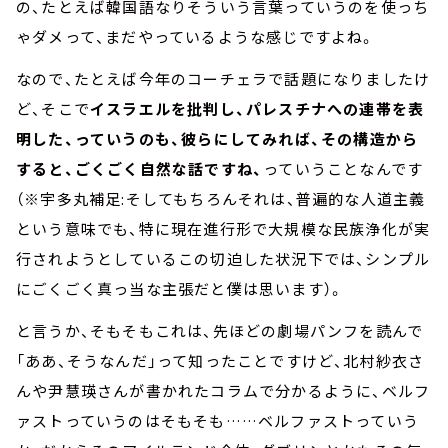
の、たとえば韓国語なりそういう言葉っていうのを使っち
ゃダメって、まだやっているような感じですよね。
なので、たとえば今年のコーチェラで話題になりましたけ
ど、そこで
イスラエルを批判し、パレスチナへの連帯を表
明した、っていうのも、彼らにしてみれば、その構造から
すると、ごくごく自然な話ですね、
っていうことなんです
（※宇多丸補足:そしてもちろんそれは、普遍的な人道主義
という意味でも、特に現在進行形で大規模な民族浄化が実
行されようとしているこの切迫した状況下では、シンプル
にごくごく真っ当な主張だと僕は思います）。
と言うか、そもそもこれは、先ほどの劇場パンフを読んで
「ああ、そうなんだ」って知ったことですけど、北村紗衣さ
んや尹慧瑛さんが書かれたコラムで分かるように、ベルフ
ァストっていうのはそもそも……ベルファストっていう