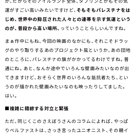
か、だからそのアイルランド全体、ダブリンとかもその気
運がすごい高いみたいですけど、
そもそもパレスチナをは
じめ、世界中の抑圧された人々との連帯を示す気運という
のが、普段から高い場所、
っていうことらしいんですね。
まぁ作中にもね、今回の映画のなかにも、それこそドラッ
グのやり取りするあのプロジェクト風というか、あの団地
のところに、パレスチナの旗がかかってるわけですね。普
通にね。あと、なんか途中でいろんな壁画みたいなのが出
てきますけど、おそらく世界のいろんな抵抗者たち、とい
うのが描かれた壁画みたいなのも映ったりしてました。
はい。
■複雑に錯綜する対立と緊張
ただ、同じくこのさえぼうさんのコラムによれば、やっぱ
りベルファストは、さっき言ったユニオニスト、その親イ