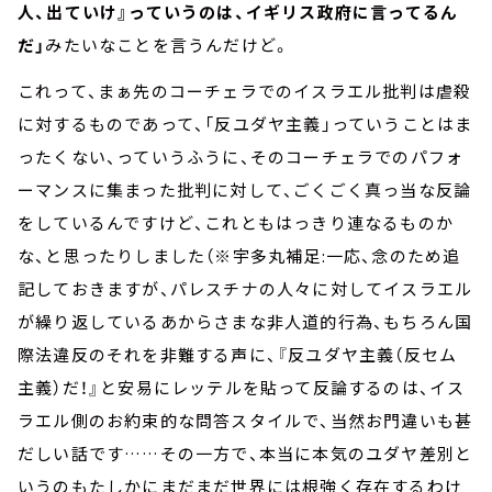
人、出ていけ』っていうのは、イギリス政府に言ってるん
だ」
みたいなことを言うんだけど。
これって、まぁ先のコーチェラでのイスラエル批判は虐殺
に対するものであって、「反ユダヤ主義」っていうことはま
ったくない、っていうふうに、そのコーチェラでのパフォ
ーマンスに集まった批判に対して、ごくごく真っ当な反論
をしているんですけど、これともはっきり連なるものか
な、と思ったりしました（※宇多丸補足:一応、念のため追
記しておきますが、パレスチナの人々に対してイスラエル
が繰り返しているあからさまな非人道的行為、もちろん国
際法違反のそれを非難する声に、『反ユダヤ主義（反セム
主義）だ！』と安易にレッテルを貼って反論するのは、イス
ラエル側のお約束的な問答スタイルで、当然お門違いも甚
だしい話です……その一方で、本当に本気のユダヤ差別と
いうのもたしかにまだまだ世界には根強く存在するわけ