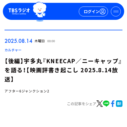
ログイン
マイページ
2025.08.14
木曜日
00:00
新規会員登録
ログイン
カルチャー
【後編】宇多丸『KNEECAP／ニーキャップ』
を語る！【映画評書き起こし 2025.8.14放
送】
アフター6ジャンクション2
今日の番組表
この記事をシェア
週間番組表
トピックス
TBS Podcast