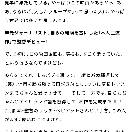
見事に果たしている。
やっぱりこの映画があるから「あ
あ、なるほど、大したグループだ」って思った人は、やっぱ
り世界では多いと思うんです。
■元ジャーナリスト、自らの経験を基にした「本人主演
作」で監督デビュー！
で、当初は、この映画企画も、演技も、すごく渋っていた、
という彼らなんですけども。
彼らをですね、まぁパブに通って、
一緒にバカ騒ぎして
（笑）、
信用を勝ち取って口説き落とし、ついに演技レッス
ンまでちゃんと受けさせて……そして一方では、自らもち
ゃんとアイルランド語を習得して、本作を完成まで導い
た、脚本・監督のリッチ・ペピアットさんという方。この人
がまず、偉いわけですけど。
この人の経歴がまた、めちゃくちゃ面白くてですね。
もと