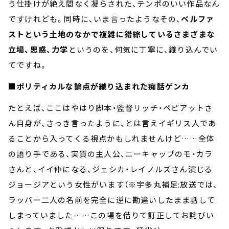
う仕掛けが絶え間なく凝らされた、テンポのいい作品なん
ですけれども。同時に、いま言ったようなその、
ベルファ
ストという土地のなかで複雑に錯綜しているさまざまな
立場、思惑、力学
というのを、何気に丁寧に、織り込んでい
てですね。
■ポリティカルな論点が織り込まれた痴話ゲンカ
たとえば、ここはやはり脚本・監督リッチ・ペピアットさ
ん自身が、さっき言ったように、とは言えイギリス人であ
ることから入ってくる視点かもしれませんけど……全体
の語り手である、実質の主人公、ニーキャップのモ・カラ
さんと、イイ仲になる、ジェシカ・レイノルズさん演じる
ジョージアという女性がいます（※宇多丸補足:放送では、
ラッパー二人の名前を完全に逆に勘違いしたまま話して
しまっていました……この場を借りて訂正してお詫びい