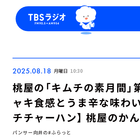
今日の番組表
トピッ
週間番組表
TBS
Podca
お知ら
2025.08.18
月曜日
10:30
桃屋の「キムチの素月間」
ャキ食感とうま辛な味わい
チチャーハン】 桃屋のか
パンサー向井の#ふらっと