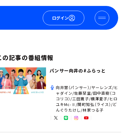
ログイン
この記事の番組情報
パンサー向井の#ふらっと
向井慧（パンサー）/ヤーレンズ/ヒ
ャダイン/佐藤栞里/田中直樹（コ
コリコ）/三田寛子/横澤夏子/ヒロ
ユキMc-Ⅱ/関町知弘（ライス）/ど
んぐりたけし/林家つる子