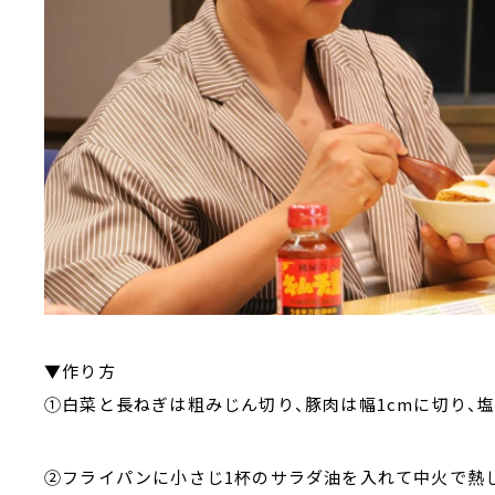
▼作り方
①白菜と長ねぎは粗みじん切り、豚肉は幅1cmに切り、
②フライパンに小さじ1杯のサラダ油を入れて中火で熱