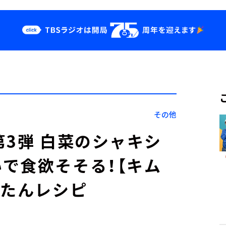
クス
イベント・グッ
ズ
st
YouTube
せ
会社情報
その他
第3弾 白菜のシャキシ
で食欲そそる！【キム
んたんレシピ