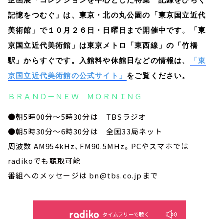
記憶をつむぐ」は、東京・北の丸公園の「東京国立近代
美術館」で１０月２６日・日曜日まで開催中です。「東
京国立近代美術館」は東京メトロ「東西線」の「竹橋
駅」からすぐです。入館料や休館日などの情報は、
「東
京国立近代美術館の公式サイト」
をご覧ください。
ＢＲＡＮＤ－ＮＥＷ ＭＯＲＮＩＮＧ
●朝5時00分～5時30分は TBSラジオ
●朝5時30分～6時30分は 全国33局ネット
周波数 AM954kHz、FM90.5MHz。PCやスマホでは
radikoでも聴取可能
番組へのメッセージは bn@tbs.co.jpまで
タイムフリーで聴く