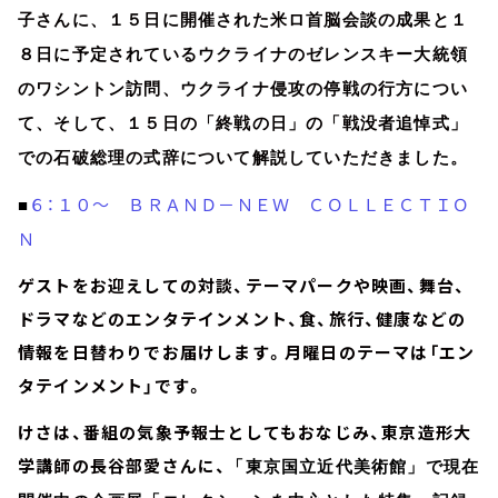
子さんに、１５日に開催された米ロ首脳会談の成果と１
８日に予定されているウクライナのゼレンスキー大統領
のワシントン訪問、ウクライナ侵攻の停戦の行方につい
て、そして、１５日の「終戦の日」の「戦没者追悼式」
での石破総理の式辞について解説していただきました。
６：１０～ ＢＲＡＮＤ－ＮＥＷ ＣＯＬＬＥＣＴＩＯ
■
Ｎ
ゲストをお迎えしての対談、テーマパークや映画、舞台、
ドラマなどのエンタテインメント、食、旅行、健康などの
情報を日替わりでお届けします。月曜日のテーマは「エン
タテインメント」です。
けさは、番組の気象予報士としてもおなじみ、東京造形大
学講師の長谷部愛さんに、
「東京国立近代美術館」で現在