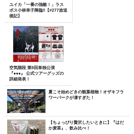
ユイカ「一番の強敵！」ラス
ボス小林幸子降臨‼【#277放送
後記】
空気階段 第9回単独公演
『●●●』 公式ツアーグッズの
詳細発表！
夏こそ始めどきの観葉植物！オザキフラ
ワーパークが凄すぎた！
【ちょっぴり贅沢したいときに】『はだ
か麦茶』、飲み比べ！