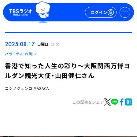
ログイン
マイページ
2025.08.17
日曜日
17:00
新規会員登録
ログイン
バラエティ・お笑い
香港で知った人生の彩り～大阪関西万博ヨ
ルダン観光大使・山田健仁さん
コシノジュンコ MASACA
この記事をシェア
今日の番組表
週間番組表
トピックス
TBS Podcast