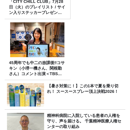
「CITY CHILL CLUB」7月28
日（火）のプレイリスト / サイ
ン入りステッカープレゼント
有り
45周年でも中二の放課後‼コサ
キン（小堺一機さん、関根勤
さん）コメント出演＜TBSラ
ジオ番組審議会からのご報告
＞
【暑さ対策に！】この1本で夏を乗り切
れ！ スースースプレー頂上決戦2026！
精神科病院に入院している患者の人権を
守り、声を届ける。 千葉精神医療人権セ
ンターの取り組み