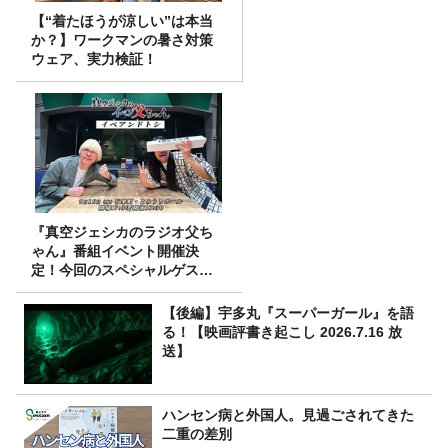
【“着たほうが涼しい”は本当
か？】ワークマンの暑さ対策
ウェア、実力検証！
『真空ジェシカのラジオ父ち
ゃん』番組イベント開催決
定！今回のスペシャルゲスト
は、タカアンドトシ！
【後編】宇多丸『スーパーガール』を語
る！【映画評書き起こし 2026.7.16 放
送】
ハンセン病と外国人。見過ごされてきた
二重の差別