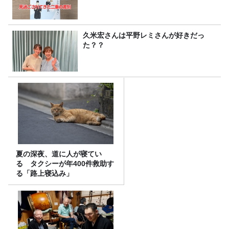
久米宏さんは平野レミさんが好きだっ
た？？
夏の深夜、道に人が寝てい
る タクシーが年400件救助す
る「路上寝込み」