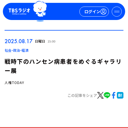
ログイン
マイページ
2025.08.17
日曜日
15:00
新規会員登録
ログイン
社会・政治・経済
戦時下のハンセン病患者をめぐるギャラリ
ー展
人権TODAY
この記事をシェア
今日の番組表
週間番組表
トピックス
TBS Podcast