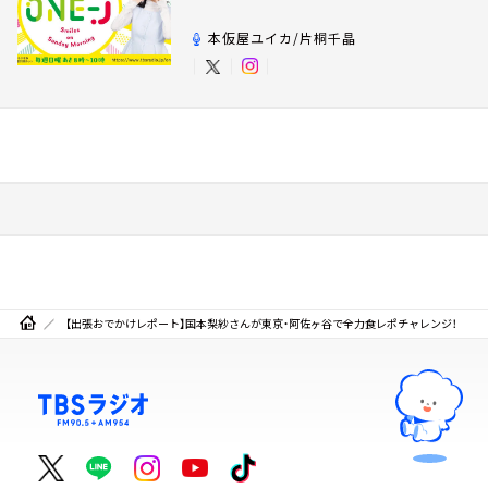
本仮屋ユイカ/片桐千晶
【出張おでかけレポート】国本梨紗さんが東京・阿佐ヶ谷で全力食レポチャレンジ！