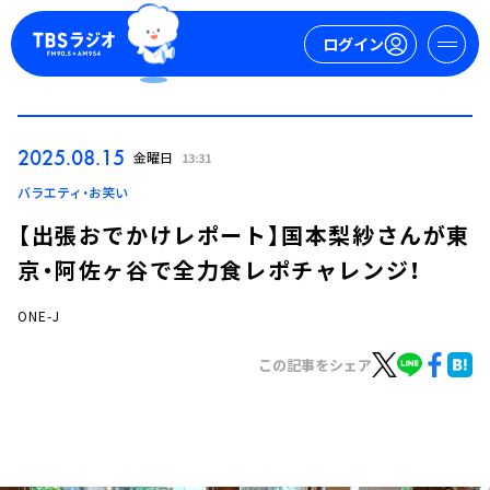
ログイン
マイページ
2025.08.15
金曜日
13:31
新規会員登録
ログイン
バラエティ・お笑い
【出張おでかけレポート】国本梨紗さんが東
京・阿佐ヶ谷で全力食レポチャレンジ！
ONE-J
この記事をシェア
今日の番組表
週間番組表
トピックス
TBS Podcast