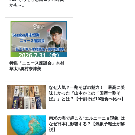
かも～。
特集「ニュース座談会」木村
草太×奥村奈津美
なぜ人気？十割そばの魅力！ 最高に美
味しかった『山本かじの「国産十割そ
ば」』とは？【十割そば10種食べ比べ】
南米の海で起こる”エルニーニョ現象”は
なぜ日本に影響する？【気象予報士が解
説】