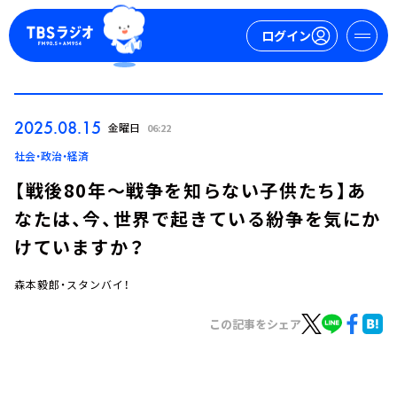
ログイン
マイページ
2025.08.15
金曜日
06:22
新規会員登録
ログイン
社会・政治・経済
【戦後80年～戦争を知らない子供たち】あ
なたは、今、世界で起きている紛争を気にか
けていますか？
森本毅郎・スタンバイ！
今日の番組表
この記事をシェア
週間番組表
トピックス
TBS Podcast