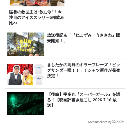
猛暑の救世主は“飲む氷”！今
注目のアイススラリー5種飲み
比べ
放送後記＆「『ねこずみ・うささわ』販
売開始！」
きしたかの高野のキラーフレーズ「ビッ
グサンダー喝！！」Ｔシャツ新作が発売
決定！
【後編】宇多丸『スーパーガール』を語
る！【映画評書き起こし 2026.7.16 放
送】
Recommended by