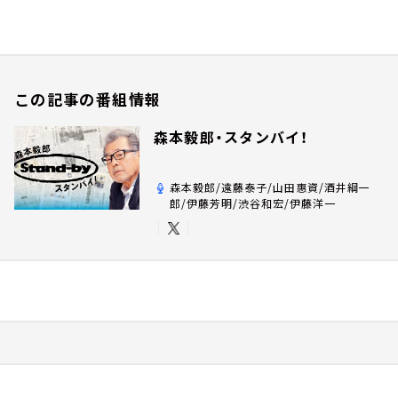
この記事の番組情報
森本毅郎・スタンバイ！
森本毅郎/遠藤泰子/山田惠資/酒井綱一
郎/伊藤芳明/渋谷和宏/伊藤洋一