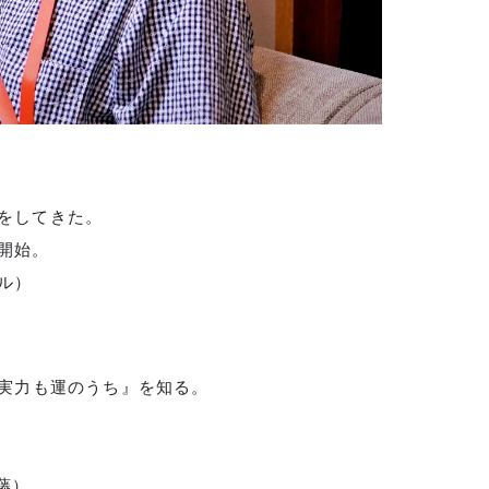
力をしてきた。
を開始。
ル）
著『実力も運のうち』を知る。
藤）