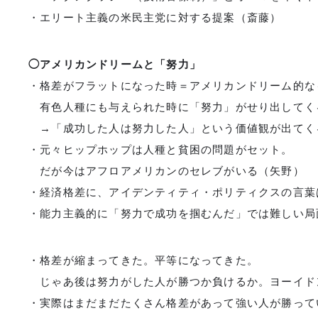
・エリート主義の米民主党に対する提案（斎藤）
◯アメリカンドリームと「努力」
・格差がフラットになった時＝アメリカンドリーム的な
有色人種にも与えられた時に「努力」がせり出してく
→「成功した人は努力した人」という価値観が出てく
・元々ヒップホップは人種と貧困の問題がセット。
だが今はアフロアメリカンのセレブがいる（矢野）
・経済格差に、アイデンティティ・ポリティクスの言
・能力主義的に「努力で成功を掴むんだ」では難しい
・格差が縮まってきた。平等になってきた。
じゃあ後は努力がした人が勝つか負けるか。ヨーイド
・実際はまだまだたくさん格差があって強い人が勝っ