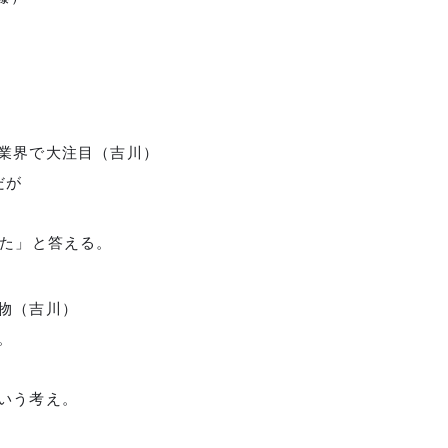
業界で大注目（吉川）
゙が
来た」と答える。
産物（吉川）
。
いう考え。