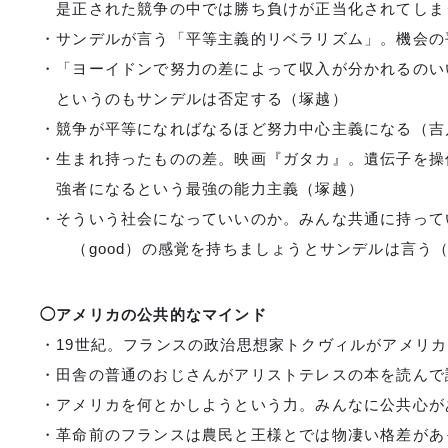
是正された競争の中では勝ち負けが正当化されてしま
・サンデルが言う「平等主義的リベラリズム」。機会
・「ヨーイドンで努力の差によって収入が分かれるのい
というのもサンデルは否定する（塚越）
・競争が平等になればなるほど努力中心主義になる（
・生まれ持ったものの差。映画『ガタカ』。遺伝子を操
強者になるという最強の能力主義（塚越）
・そういう社会になっていいのか。みんな共通に持って
（good）の感覚を持ちましょうとサンデルは言う
◯アメリカの公共的なマインド
・19世紀。フランスの政治思想家トクヴィルがアメリ
・田舎の普通のおじさんがアリストテレスの本を読んて
・アメリカを何とかしようという力。みんなに公共心か
・革命前のフランスは農民と王様とでは物凄い格差が