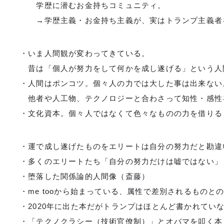
学歴に潜むお金持ちコミュニティ。
→学歴主義・お金持ち主義が、実はトランプ主義者
・いま人間観が変わってきている。
昔は「個人が努力をして何かを成し遂げる」という
・人間はポンコツ。個々人の力では大した事は出来ない
他者や人工物、テクノロジーと合わさって知性・感性
・文化資本。個々人ではなくて色々なものの力を借りる
・運で成し遂げたものをエリートは自分の努力だと勘
・多くのエリートたち「自分の努力だけは嘘ではない
・堕落した関係論的人間像（斎藤）
・me tooから始まっている、属性で差別されるものと
・2020年に出た本だがトランプはほとんど書かれてい
・「テクノクラシー（技術官僚制）」とオバマを叩く本