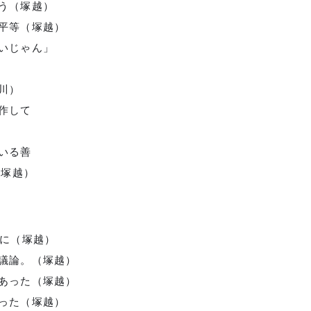
う（塚越）
の平等（塚越）
いじゃん」
吉川）
作して
いる善
（塚越）
カに（塚越）
゙議論。（塚越）
゙あった（塚越）
あった（塚越）