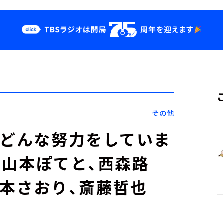
クス
イベント・グッ
ズ
st
YouTube
せ
会社情報
その他
にどんな努力をしていま
司、山本ぽてと、西森路
倉本さおり、斎藤哲也