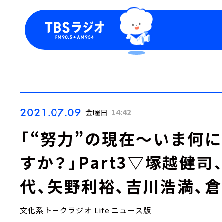
今日の番組表
トピッ
週間番組表
TBS
Podca
お知ら
2021.07.09
金曜日
14:42
「“努力”の現在～いま何
すか？」Part3▽塚越健
代、矢野利裕、吉川浩満、
文化系トークラジオ Life ニュース版