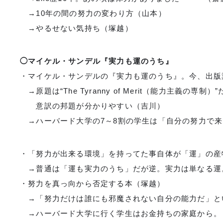
→10年の間の努力の変わり方（山本）
→やるせない気持ち（塚越）
◯マイケル・サンデル『実力も運のうち』
・マイケル・サンデルの『実力も運のうち』。今、出版
→原題は“The Tyranny of Merit（能力主義の専制）”た
意訳の邦題が分かりやすい（吉川）
→ハーバード大学の7～8割の学生は「自分の努力で
・「努力が出来る環境」を持ってた事自体が「運」の
→普通は「運も実力のうち」だが逆。実力は単なる運
・努力を真っ向から否定する本（塚越）
→「努力だけは誰にも邪魔されない自分の能力だ」と
→ハーバード大学に行く学生はお金持ちの家庭から。