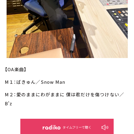
【OA楽曲】
M１：ばきゅん／Snow Man
M２：愛のままにわがままに 僕は君だけを傷つけない／
B'z
タイムフリーで聴く