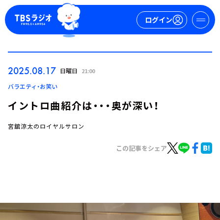
ログイン
マイページ
2025.08.17
日曜日
21:00
新規会員登録
ログイン
バラエティ・お笑い
イントロ曲紹介は・・・奥が深い！
宮舘涼太のロイヤルサロン
この記事をシェア
今日の番組表
週間番組表
トピックス
TBS Podcast