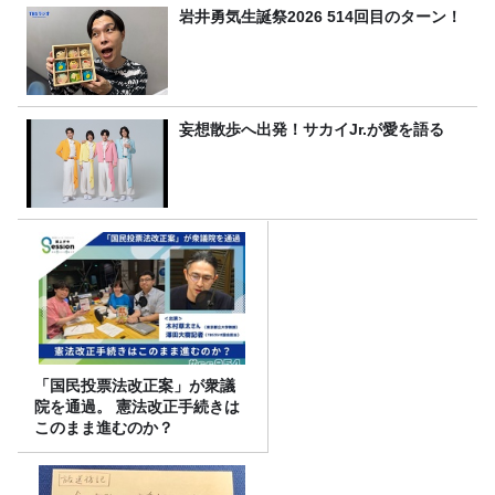
岩井勇気生誕祭2026 514回目のターン！
妄想散歩へ出発！サカイJr.が愛を語る
「国民投票法改正案」が衆議
院を通過。 憲法改正手続きは
このまま進むのか？