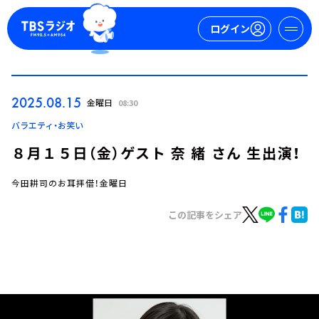
ログイン
マイページ
2025.08.15
金曜日
08:30
新規会員登録
ログイン
バラエティ・お笑い
８月１５日（金）ゲスト 奈 緒 さん 生出演！
今田耕司のお耳拝借！金曜日
この記事をシェア
今日の番組表
週間番組表
トピックス
TBS Podcast