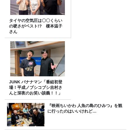
タイヤの空気圧は〇〇くらい
の硬さがベスト!? 榎本温子
さん
JUNK バナナマン「番組初登
場！平成ノブシコブシ吉村さ
んと深夜のお笑い談義！！」
『映画ちいかわ 人魚の島のひみつ』を観
に行ったのはいいけれど…