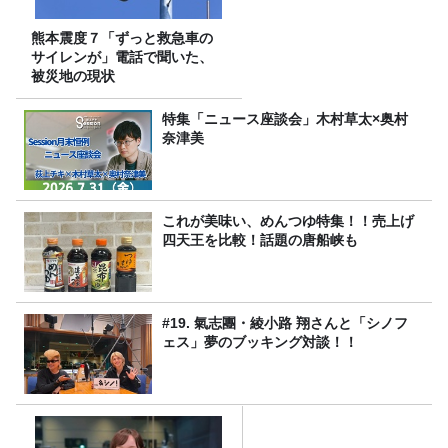
熊本震度７「ずっと救急車の
サイレンが」電話で聞いた、
被災地の現状
特集「ニュース座談会」木村草太×奥村
奈津美
これが美味い、めんつゆ特集！！売上げ
四天王を比較！話題の唐船峡も
#19. 氣志團・綾小路 翔さんと「シノフ
ェス」夢のブッキング対談！！