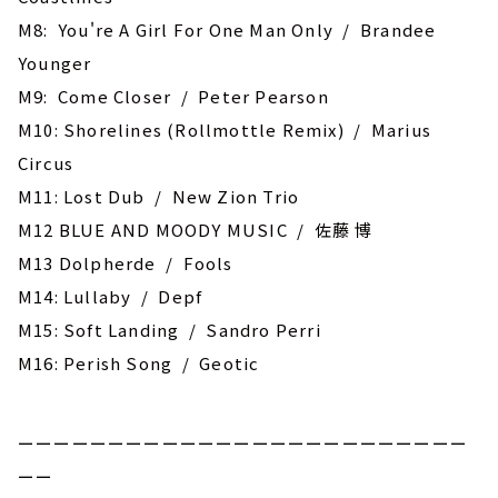
M8: You're A Girl For One Man Only / Brandee
Younger
M9: Come Closer / Peter Pearson
M10: Shorelines (Rollmottle Remix) / Marius
Circus
M11: Lost Dub / New Zion Trio
M12 BLUE AND MOODY MUSIC / 佐藤 博
M13 Dolpherde / Fools
M14: Lullaby / Depf
M15: Soft Landing / Sandro Perri
M16: Perish Song / Geotic
ーーーーーーーーーーーーーーーーーーーーーーーーー
ーー