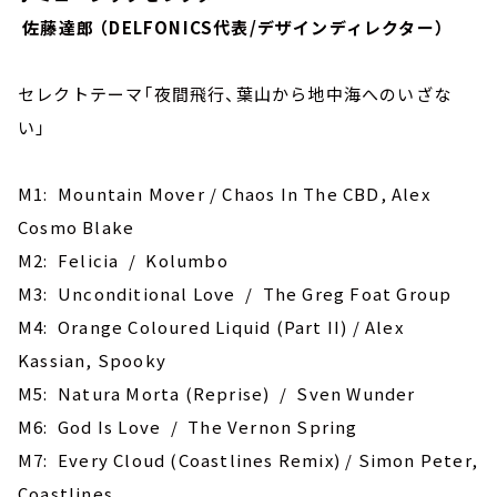
佐藤達郎 （DELFONICS代表/デザインディレクター）
セレクトテーマ「夜間飛行、葉山から地中海へのいざな
い」
M1: Mountain Mover / Chaos In The CBD, Alex
Cosmo Blake
M2: Felicia / Kolumbo
M3: Unconditional Love / The Greg Foat Group
M4: Orange Coloured Liquid (Part II) / Alex
Kassian, Spooky
M5: Natura Morta (Reprise) / Sven Wunder
M6: God Is Love / The Vernon Spring
M7: Every Cloud (Coastlines Remix) / Simon Peter,
Coastlines