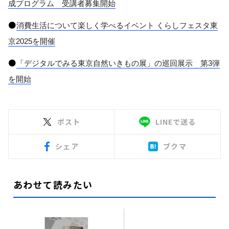
成プログラム 受講者募集開始
●
消費生活について楽しく学べるイベント くらしフェスタ東
京
2025
を開催
●
「デジタルでみる東京自然いきもの展」の巡回展示 第
3
弾
を開始
ポスト
LINEで送る
シェア
ブクマ
あわせて読みたい