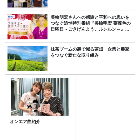
美輪明宏さんへの感謝と平和への思いを
つなぐ追悼特別番組『美輪明宏 薔薇色の
日曜日～ごきげんよう、ルンルン～』
8/9（日）16時放送
抹茶ブームの裏で減る茶畑 企業と農家
をつなぐ新たな取り組み
オンエア曲紹介