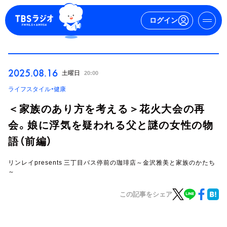
ログイン
マイページ
2025.08.16
土曜日
20:00
新規会員登録
ログイン
ライフスタイル・健康
＜家族のあり方を考える＞花火大会の再
会。娘に浮気を疑われる父と謎の女性の物
語（前編）
リンレイpresents 三丁目バス停前の珈琲店～金沢雅美と家族のかたち
～
今日の番組表
この記事をシェア
週間番組表
トピックス
TBS Podcast