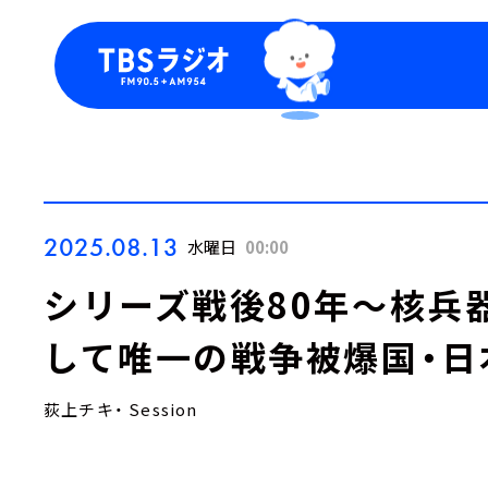
今日の番組表
トピッ
週間番組表
TBS
Podca
お知ら
2025.08.13
水曜日
00:00
シリーズ戦後80年～核兵
して唯一の戦争被爆国・日
荻上チキ・ Session