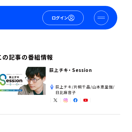
ログイン
この記事の番組情報
荻上チキ・ Session
荻上チキ/片桐千晶/山本恵里伽/
日比麻音子