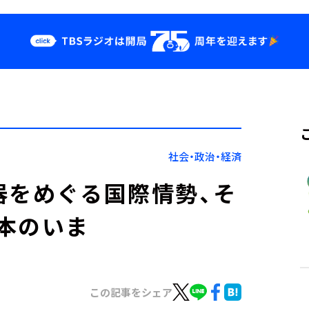
クス
イベント・グッ
ズ
st
YouTube
せ
会社情報
社会・政治・経済
器をめぐる国際情勢、そ
本のいま
この記事をシェア