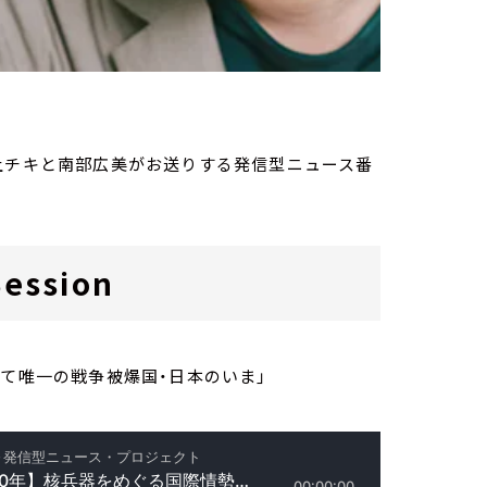
）
家・荻上チキと南部広美がお送りする発信型ニュース番
ession
して唯一の戦争被爆国・日本のいま」