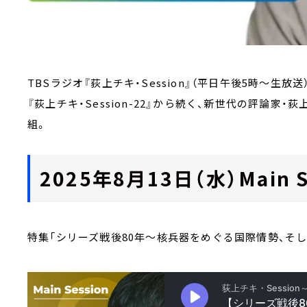
TBSラジオ『荻上チキ・Session』（平日午後5時～生放送
『荻上チキ・Session-22』から続く、新世代の評論
組。
2025年8月13日（水）Main S
特集「シリーズ戦後80年～核兵器をめぐる国際情勢、そ