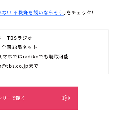
ない 不機嫌を飼いならそう
」をチェック！
分は TBSラジオ
は 全国33局ネット
PCやスマホではradikoでも聴取可能
tbs.co.jpまで
フリーで聴く