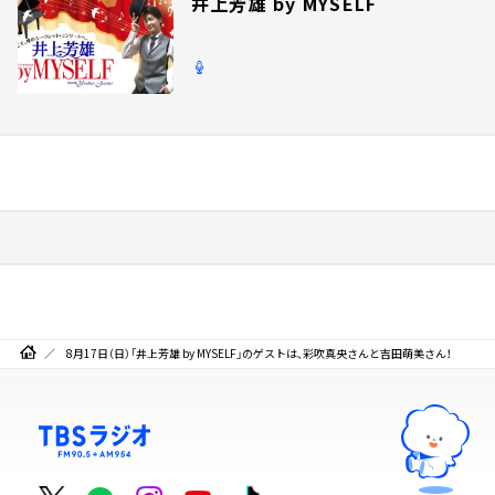
井上芳雄 by MYSELF
8月17日（日）「井上芳雄 by MYSELF」のゲストは、彩吹真央さんと吉田萌美さん！