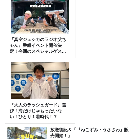
『真空ジェシカのラジオ父ち
ゃん』番組イベント開催決
定！今回のスペシャルゲスト
は、タカアンドトシ！
『大人のラッシュガード』選
び！海だけじゃもったいな
い！ひとり１着時代！？
放送後記＆「『ねこずみ・うささわ』販
売開始！」