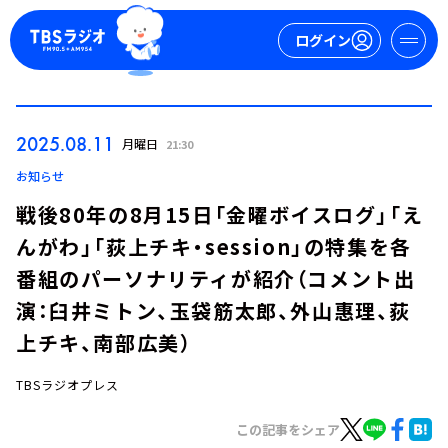
ログイン
マイページ
2025.08.11
月曜日
21:30
新規会員登録
ログイン
お知らせ
戦後80年の8月15日「金曜ボイスログ」「え
んがわ」「荻上チキ・session」の特集を各
番組のパーソナリティが紹介（コメント出
演：臼井ミトン、玉袋筋太郎、外山惠理、荻
上チキ、南部広美）
今日の番組表
週間番組表
TBSラジオプレス
トピックス
この記事をシェア
TBS Podcast