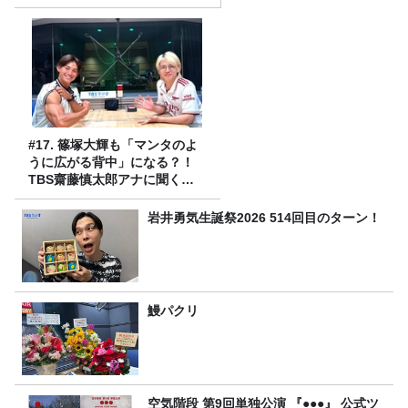
#17. 篠塚大輝も「マンタのよ
うに広がる背中」になる？！
TBS齋藤慎太郎アナに聞くメ
ンズフィジークの魅力！！
岩井勇気生誕祭2026 514回目のターン！
鰻パクリ
空気階段 第9回単独公演 『●●●』 公式ツ