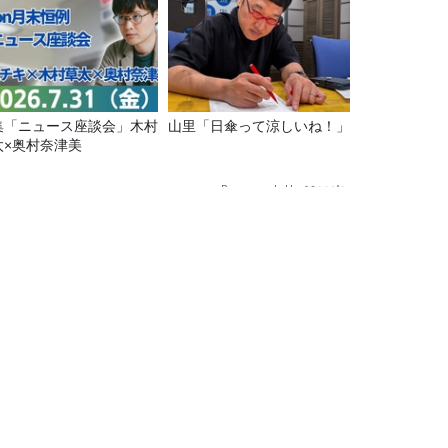
集「ニュース座談会」木村
山里「日傘って涼しいね！」
太×奥村奈津美
Recommended by
トは俳優専攻の山田泉月さん！