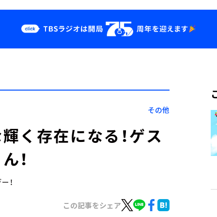
クス
イベント・グッ
ズ
st
YouTube
せ
会社情報
その他
輝く存在になる！ゲス
ん！
デー！
この記事をシェア