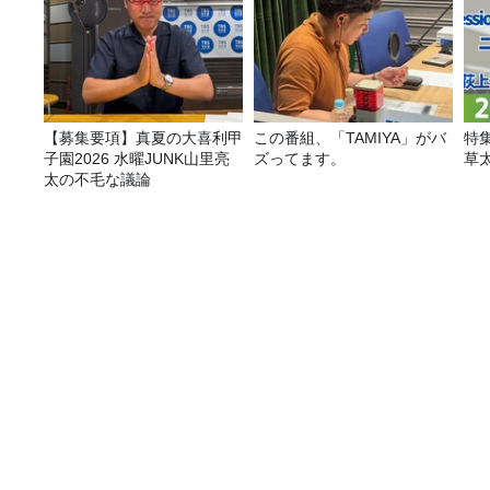
【募集要項】真夏の大喜利甲
この番組、「TAMIYA」がバ
特
子園2026 水曜JUNK山里亮
ズってます。
草
太の不毛な議論
誰かの心を動かせるような輝く存在になる！ゲス