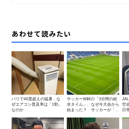
あわせて読みたい
パリで40度超えの猛暑…な
サッカーW杯の「3分間の給
JA
ぜエアコン普及率は「1割」
水タイム」、なぜ今大会から
空
なのか
始まった？ サッカーが「お
日
金」に変わる仕組み
理