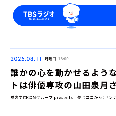
今日の番組表
トピッ
週間番組表
TBS
Podca
お知ら
2025.08.11
月曜日
15:00
誰かの心を動かせるような
トは俳優専攻の山田泉月さ
滋慶学園COMグループ presents 夢はココから！サン