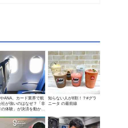
LやANA、カード業界で航
知らない人が8割！？#グラ
会社が強いのはなぜ？「非
ニータ の最前線
常の体験」が決済を動かす
由