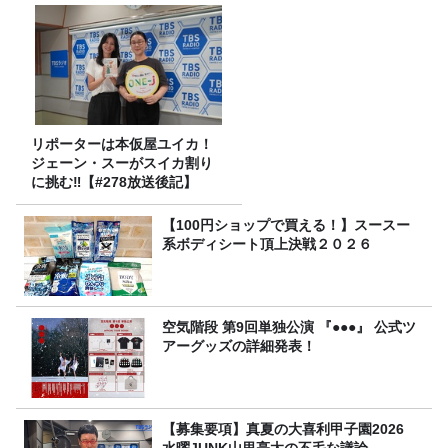
リポーターは本仮屋ユイカ！
ジェーン・スーがスイカ割り
に挑む‼【#278放送後記】
【100円ショップで買える！】スースー
系ボディシート頂上決戦２０２６
空気階段 第9回単独公演 『●●●』 公式ツ
アーグッズの詳細発表！
【募集要項】真夏の大喜利甲子園2026
水曜JUNK山里亮太の不毛な議論