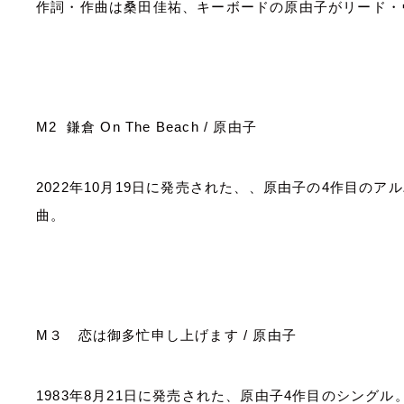
作詞・作曲は桑田佳祐、キーボードの原由子がリード・
M2
鎌倉
On The Beach /
原由子
2022
年
10
月
19
日に発売された、、原由子の
4
作目のアル
曲。
M
３ 恋は御多忙申し上げます
/
原由子
1983
年
8
月
21
日に発売された、原由子
4
作目のシングル