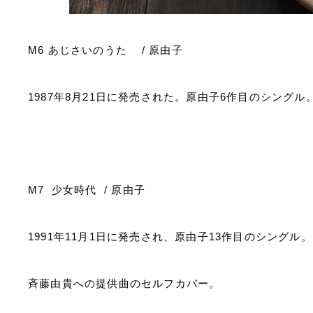
M6
あじさいのうた
/
原由子
1987
年
8
月
21
日に発売された。原由子
6
作目のシングル
M7
少女時代
/
原由子
1991
年
11
月
1
日に発売され、原由子
13
作目のシングル。
斉藤由貴への提供曲のセルフカバー。