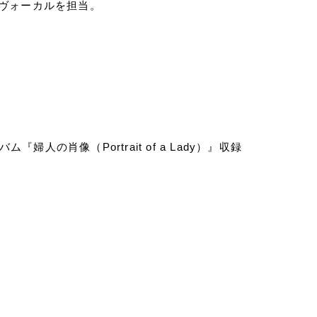
ヴォーカルを担当。
バム『婦人の肖像（
Portrait of a Lady
）』収録
。