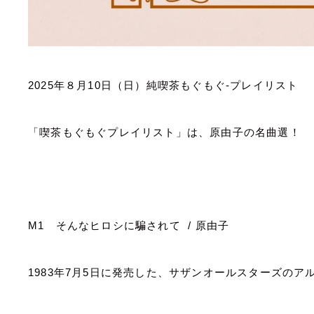
2025
年８月10日（日）純喫茶もぐもぐ
-
プレイリスト
「喫茶もぐもぐプレイリスト」は、原由子の名曲選！
M1
そんなヒロシに騙されて
/
原由子
1983
年
7
月
5
日に発売した、サザンオールスターズのア