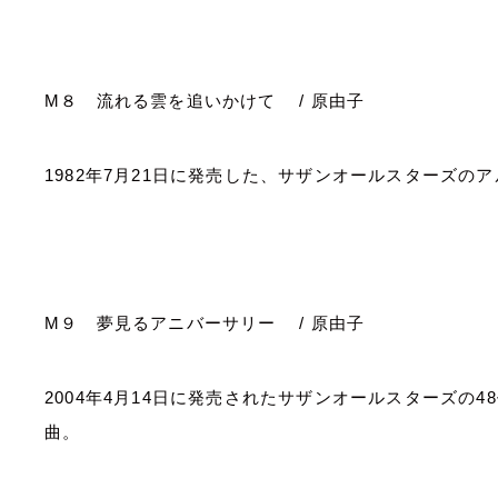
M
８ 流れる雲を追いかけて
/
原由子
1982
年
7
月
21
日に発売した、サザンオールスターズのア
M
９ 夢見るアニバーサリー
/
原由子
2004
年
4
月
14
日に発売されたサザンオールスターズの
48
曲。