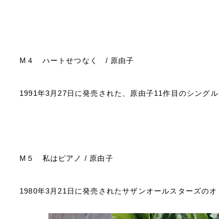
M
４ ハートせつなく
/
原由子
1991
年
3
月
27
日に発売された、原由子
11
作目のシングル
M
５ 私はピアノ
/
原由子
1980
年
3
月
21
日に発売されたサザンオールスターズのオ