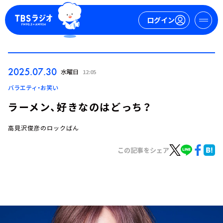
ログイン
マイページ
2025.07.30
水曜日
12:05
新規会員登録
ログイン
バラエティ・お笑い
ラーメン、好きなのはどっち？
高見沢俊彦のロックばん
この記事をシェア
今日の番組表
週間番組表
トピックス
TBS Podcast