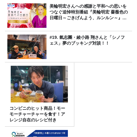
美輪明宏さんへの感謝と平和への思いを
つなぐ追悼特別番組『美輪明宏 薔薇色の
日曜日～ごきげんよう、ルンルン～』
8/9（日）16時放送
#19. 氣志團・綾小路 翔さんと「シノフ
ェス」夢のブッキング対談！！
コンビニのヒット商品！モー
モーチャーチャーを食す！ア
レンジ自在のレシピ付き