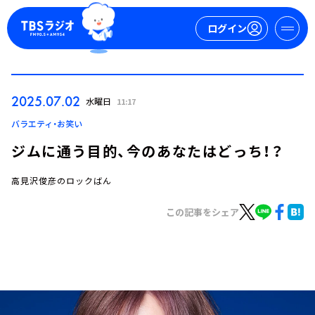
ログイン
マイページ
2025.07.02
水曜日
11:17
新規会員登録
ログイン
バラエティ・お笑い
ジムに通う目的、今のあなたはどっち！？
高見沢俊彦のロックばん
この記事をシェア
今日の番組表
週間番組表
トピックス
TBS Podcast