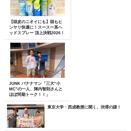
【頭皮のニオイにも】頭もヒ
ンヤリ快適に！スースー系ヘ
ッドスプレー 頂上決戦2026！
JUNK バナナマン「三大“小
MC”の一人、陣内智則さんと
ほぼ同期トーク！！」
東京大学・西成教授に聞く、渋滞の謎！