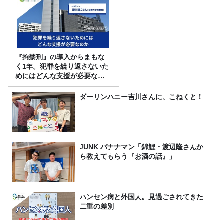
『拘禁刑』の導入からまもな
く1年。犯罪を繰り返さないた
めにはどんな支援が必要なの
か
ダーリンハニー吉川さんに、こねくと！
JUNK バナナマン「錦鯉・渡辺隆さんか
ら教えてもらう『お酒の話』」
ハンセン病と外国人。見過ごされてきた
二重の差別